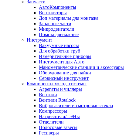
Запчасти
АвтоКомпоненты
Вентиляторы
Доп материалы для монтажа
Запасные части
Микродвигатели
Помпы дренажные
Инструмент
Вакуумные насосы
Для обработки труб
Измерительные приборы
Инструмент для Авто
Манометрические станции и аксессуары
Оборудование для пайки
Сервисный инструмент
Компоненты холод. системы
Агрегаты и чиллеры
Вентили
Вентили Rotalock
Виброгасители и смотровые стекла
Компрессоры
Нагреватели/ТЭНы
Отделители
Полосовые завесы
Ресиверы