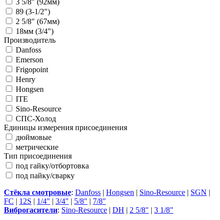
3 5/8" (92мм)
89 (3-1/2")
2 5/8" (67мм)
18мм (3/4")
Производитель
Danfoss
Emerson
Frigopoint
Henry
Hongsen
ITE
Sino-Resource
СПС-Холод
Единицы измерения присоединения
дюймовые
метрические
Тип присоединения
под гайку/отбортовка
под пайку/сварку
Стёкла смотровые
:
Danfoss
|
Hongsen
|
Sino-Resource
|
SGN
|
FC
|
12S
|
1/4"
|
3/4"
|
5/8"
|
7/8"
Виброгасители
:
Sino-Resource
|
DH
|
2 5/8"
|
3 1/8"