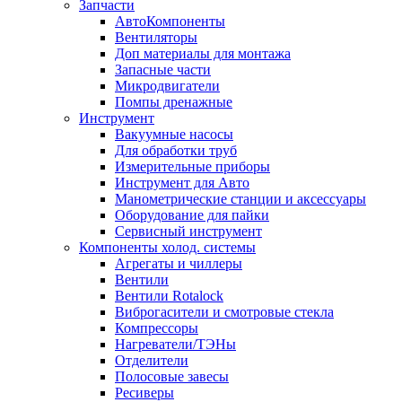
Запчасти
АвтоКомпоненты
Вентиляторы
Доп материалы для монтажа
Запасные части
Микродвигатели
Помпы дренажные
Инструмент
Вакуумные насосы
Для обработки труб
Измерительные приборы
Инструмент для Авто
Манометрические станции и аксессуары
Оборудование для пайки
Сервисный инструмент
Компоненты холод. системы
Агрегаты и чиллеры
Вентили
Вентили Rotalock
Виброгасители и смотровые стекла
Компрессоры
Нагреватели/ТЭНы
Отделители
Полосовые завесы
Ресиверы