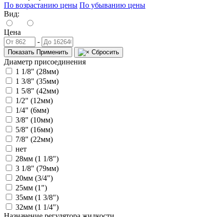
По возрастанию цены
По убыванию цены
Вид:
Цена
-
Показать
Применить
Сбросить
Диаметр присоединения
1 1/8" (28мм)
1 3/8" (35мм)
1 5/8" (42мм)
1/2" (12мм)
1/4" (6мм)
3/8" (10мм)
5/8" (16мм)
7/8" (22мм)
нет
28мм (1 1/8")
3 1/8" (79мм)
20мм (3/4")
25мм (1")
35мм (1 3/8")
32мм (1 1/4")
Назначение регулятора жидкости