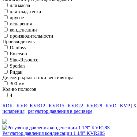
для масла
для хладагента
другое
испарения
конденсации
производительности
Производитель
Danfoss
Emerson
Sino-Resource
Sporlan
Ридан
Диаметр крыльчатки вентилятора
300 мм
Кол-во полюсов
4
RDK
|
KVR
:
KVR12
|
KVR15
|
KVR22
|
KVR28
|
KVD
|
KVP
|
X
испарения
|
регулятор давления в ресивере
Регулятор давления конденсации 1 1/8" KVR28S