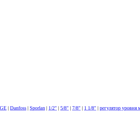
GE
|
Danfoss
|
Sporlan
|
1/2"
|
5/8"
|
7/8"
|
1 1/8"
|
регулятор уровня 