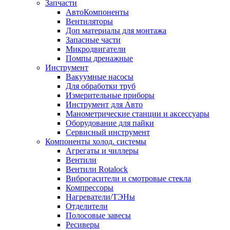
Запчасти
АвтоКомпоненты
Вентиляторы
Доп материалы для монтажа
Запасные части
Микродвигатели
Помпы дренажные
Инструмент
Вакуумные насосы
Для обработки труб
Измерительные приборы
Инструмент для Авто
Манометрические станции и аксессуары
Оборудование для пайки
Сервисный инструмент
Компоненты холод. системы
Агрегаты и чиллеры
Вентили
Вентили Rotalock
Виброгасители и смотровые стекла
Компрессоры
Нагреватели/ТЭНы
Отделители
Полосовые завесы
Ресиверы