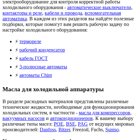
электрооборудование для контроля корректной работы
холодильного оборудования -
автоматические выключатели
,
контакторы и реле
,
кабели и провода
,
вспомогательная
автоматика
. В каждом из этих разделов вы найдёте полезные
подборки, которые помогут вам решить рабочую задачу по
настройке холодильного оборудования:
⚡️
термореле
⚡️
рабочий конденсатор
⚡️
кабель ГОСТ
⚡️
3-полюсные автоматы
⚡️
автоматы Chint
Масла для холодильной аппаратуры
В разделе расходных материалов представлены различные
технические жидкости, необходимые для функционирования
холодильных систем, в частности -
масла для компрессоров
,
вакуумных насосов
и
автокондиционеров
. К вашему выбору
различные типы масел:
POE
,
BSE
,
PAG
от ведущих мировых
производителей:
Danfoss
,
Bitzer
, Freezoil, Fuchs,
Suniso
.