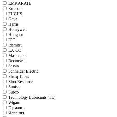
EMKARATE
Errecom
FUCHS
Geya
Harris
Honeywell
Hongsen
ICG
Idemitsu
LA-CO
Mastercool
Rectorseal
Sassin
Schneider Electric
Sharq Tubes
Sino-Resource
Suniso
Supco
Technology Lubricants (TL)
Wigam
Германия
Испания