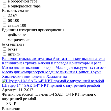
в оборотной таре
в одноразовой таре
Вязкость смазки
22-67
68-100
свыше 100
Единицы измерения присоединения
дюймовые
метрические
бухта/штанга
бухта
штанги
Вспомогательная автоматика
Автоматические выключатели
Капиллярная трубка
Кабели и провода
Контакторы и реле
Масло для автокондиционеров
Масло для вакуумных насосов
Масло для компрессоров
Медные фитинги
Припои
Трубы
Химические компоненты
Хладагенты
Штуцер 1/4" SAE-1/4" NPT прямой с внутренней резьбой
Артикул: 1112-012
Фитинг резьбовой, штуцер 1/4 SAE - 1/4 NPT прямой с
внутренней резьбой.
112.51 ₽
В наличии