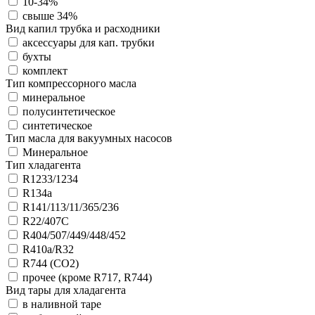
10-34%
свыше 34%
Вид капил трубка и расходники
аксессуары для кап. трубки
бухты
комплект
Тип компрессорного масла
минеральное
полусинтетическое
синтетическое
Тип масла для вакуумных насосов
Минеральное
Тип хладагента
R1233/1234
R134a
R141/113/11/365/236
R22/407С
R404/507/449/448/452
R410a/R32
R744 (CO2)
прочее (кроме R717, R744)
Вид тары для хладагента
в наливной таре