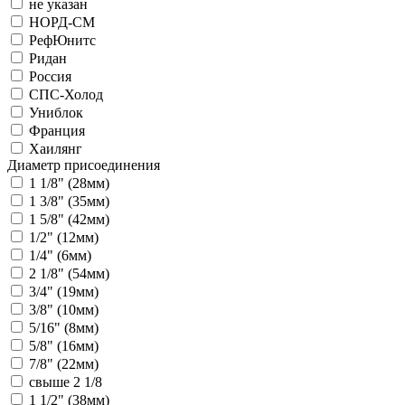
не указан
НОРД-СМ
РефЮнитс
Ридан
Россия
СПС-Холод
Униблок
Франция
Хаилянг
Диаметр присоединения
1 1/8" (28мм)
1 3/8" (35мм)
1 5/8" (42мм)
1/2" (12мм)
1/4" (6мм)
2 1/8" (54мм)
3/4" (19мм)
3/8" (10мм)
5/16" (8мм)
5/8" (16мм)
7/8" (22мм)
свыше 2 1/8
1 1/2" (38мм)