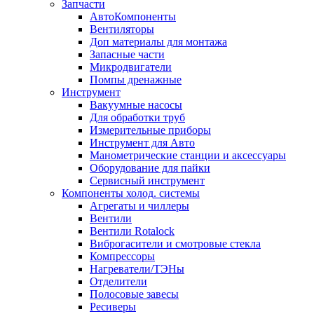
Запчасти
АвтоКомпоненты
Вентиляторы
Доп материалы для монтажа
Запасные части
Микродвигатели
Помпы дренажные
Инструмент
Вакуумные насосы
Для обработки труб
Измерительные приборы
Инструмент для Авто
Манометрические станции и аксессуары
Оборудование для пайки
Сервисный инструмент
Компоненты холод. системы
Агрегаты и чиллеры
Вентили
Вентили Rotalock
Виброгасители и смотровые стекла
Компрессоры
Нагреватели/ТЭНы
Отделители
Полосовые завесы
Ресиверы