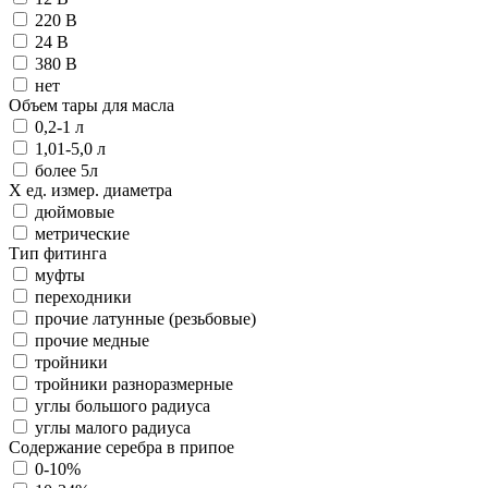
220 В
24 В
380 В
нет
Объем тары для масла
0,2-1 л
1,01-5,0 л
более 5л
Х ед. измер. диаметра
дюймовые
метрические
Тип фитинга
муфты
переходники
прочие латунные (резьбовые)
прочие медные
тройники
тройники разноразмерные
углы большого радиуса
углы малого радиуса
Содержание серебра в припое
0-10%