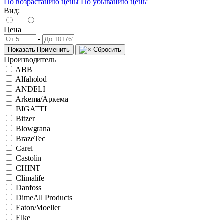
По возрастанию цены
По убыванию цены
Вид:
Цена
-
Показать
Применить
Сбросить
Производитель
ABB
Alfaholod
ANDELI
Arkema/Аркема
BIGATTI
Bitzer
Blowgrana
BrazeTec
Carel
Castolin
CHINT
Climalife
Danfoss
DimeAll Products
Eaton/Moeller
Elke