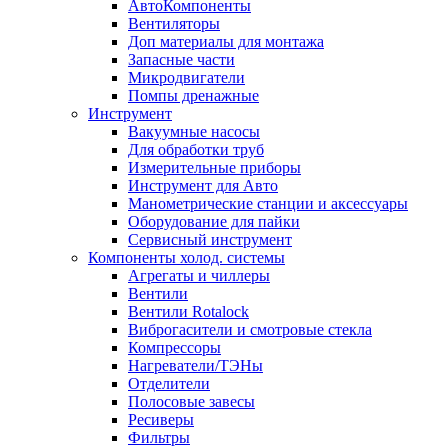
АвтоКомпоненты
Вентиляторы
Доп материалы для монтажа
Запасные части
Микродвигатели
Помпы дренажные
Инструмент
Вакуумные насосы
Для обработки труб
Измерительные приборы
Инструмент для Авто
Манометрические станции и аксессуары
Оборудование для пайки
Сервисный инструмент
Компоненты холод. системы
Агрегаты и чиллеры
Вентили
Вентили Rotalock
Виброгасители и смотровые стекла
Компрессоры
Нагреватели/ТЭНы
Отделители
Полосовые завесы
Ресиверы
Фильтры