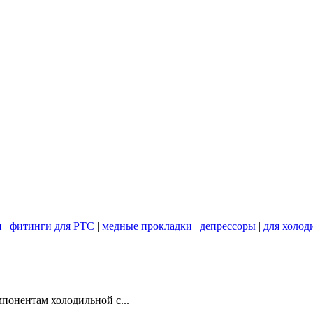
и
|
фитинги для PTC
|
медные прокладки
|
депрессоры
|
для холод
понентам холодильной с...