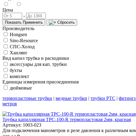
Цена
-
Показать
Применить
Сбросить
Производитель
Hongsen
Sino-Resource
СПС-Холод
Хаилянг
Вид капил трубка и расходники
аксессуары для кап. трубки
бухты
комплект
Единицы измерения присоединения
дюймовые
термопластовые трубки
|
медные трубки
|
трубки PTC
|
фитинг
метров
Трубка капиллярная TPC-100-R термопластовая 2мм, красная
Артикул: 1003-023
Для подключения манометров и реле давления к различным ком