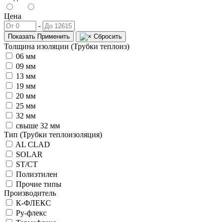
Цена
-
Показать
Применить
Сбросить
Толщина изоляции (Трубки теплоиз)
06 мм
09 мм
13 мм
19 мм
20 мм
25 мм
32 мм
свыше 32 мм
Тип (Трубки теплоизоляция)
AL CLAD
SOLAR
ST/СТ
Полиэтилен
Прочие типы
Производитель
К-ФЛЕКС
Ру-флекс