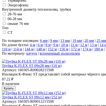
Термафлекс
Энергофлекс
Внутренний диаметр теплоизоляц. трубки
28-76 мм
06-28 мм
свыше 76 мм
Тип
СТ
По толщине изоляции:
6 мм
|
9 мм
|
13 мм
|
19 мм
|
20 мм
|
25 мм
По длине бухты:
4 м
|
6 м
|
8 м
|
9 м
|
10 м
|
11 м
|
12 м
|
13 м
|
14 
110 м
|
114 м
|
144 м
|
148 м
|
152 м
|
156 м
|
172 м
|
174 м
|
180 м
|
По материалу:
каучук
|
вспененный полиэтилен
Трубка K-FLEX ST 09х28 мм (110 м)
Артикул: 160305-R09028215508
Изоляция К-Флекс ST представляет собой материал чёрного цвет
87.22 ₽
В наличии
Купить
Трубка K-FLEX ST 09х12 мм (252 м)
Артикул: 160305-R09012215508
Изоляция К-Флекс ST представляет собой материал чёрного цвет