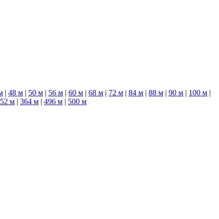
м
|
48 м
|
50 м
|
56 м
|
60 м
|
68 м
|
72 м
|
84 м
|
88 м
|
90 м
|
100 м
|
52 м
|
364 м
|
496 м
|
500 м