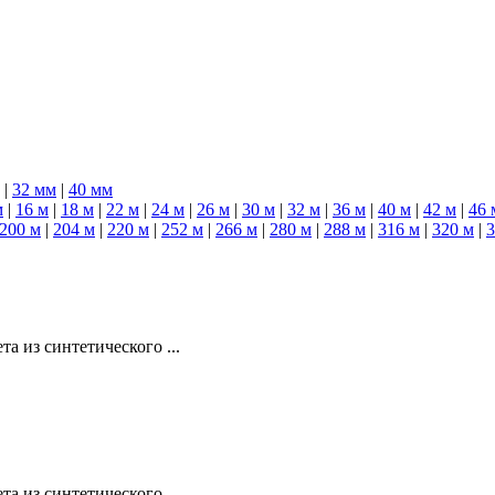
|
32 мм
|
40 мм
м
|
16 м
|
18 м
|
22 м
|
24 м
|
26 м
|
30 м
|
32 м
|
36 м
|
40 м
|
42 м
|
46 
200 м
|
204 м
|
220 м
|
252 м
|
266 м
|
280 м
|
288 м
|
316 м
|
320 м
|
3
а из синтетического ...
а из синтетического ...