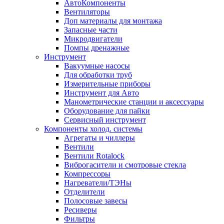
АвтоКомпоненты
Вентиляторы
Доп материалы для монтажа
Запасные части
Микродвигатели
Помпы дренажные
Инструмент
Вакуумные насосы
Для обработки труб
Измерительные приборы
Инструмент для Авто
Манометрические станции и аксессуары
Оборудование для пайки
Сервисный инструмент
Компоненты холод. системы
Агрегаты и чиллеры
Вентили
Вентили Rotalock
Виброгасители и смотровые стекла
Компрессоры
Нагреватели/ТЭНы
Отделители
Полосовые завесы
Ресиверы
Фильтры