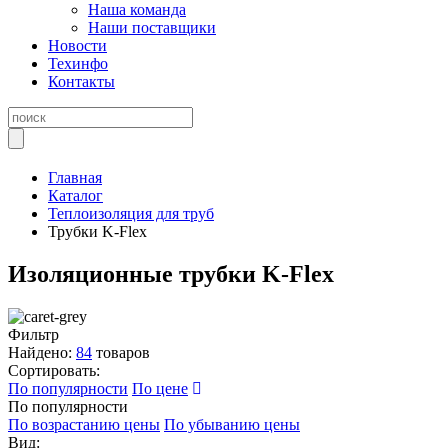
Наша команда
Наши поставщики
Новости
Техинфо
Контакты
Главная
Каталог
Теплоизоляция для труб
Трубки K-Flex
Изоляционные трубки K-Flex
Фильтр
Найдено:
84
товаров
Сортировать:
По популярности
По цене
По популярности
По возрастанию цены
По убыванию цены
Вид: