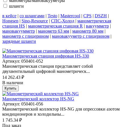
манометры/мановакууметры
шланги
в кейсе
|
со шлангами
|
Testo
|
Mastercool
|
CPS
|
DSZH
|
Hongsen
|
Sino-Resource
|
СПС-Холод
|
манометрическая
станция HS
|
манометрическая станция R
|
вакуумметр
|
мановакуумметр
|
манометр 63 мм
|
манометр 80 мм
|
манометр с глицерином
|
мановакууметр с глицерином
|
зарядные шланги
Манометрическая станция цифровая HS-330
Артикул: 050401-052
Манометрическая станция представляет собой
двухвентильный цифровой манометрическ...
14 262.43 ₽
В наличии
Купить
Манометрический коллектор HS-NG
Артикул: 050401-056
Манометрический коллектор HS-NG для опрессовки азотом
кондиционеров и холодильны...
1 745.34 ₽
Под заказ