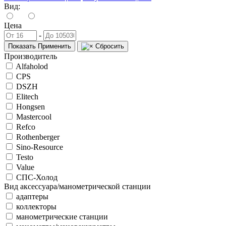
Вид:
Цена
-
Показать
Применить
Сбросить
Производитель
Alfaholod
CPS
DSZH
Elitech
Hongsen
Mastercool
Refco
Rothenberger
Sino-Resource
Testo
Value
СПС-Холод
Вид аксессуара/манометрической станции
адаптеры
коллекторы
манометрические станции