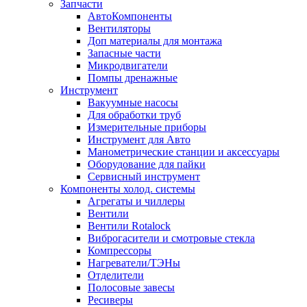
Запчасти
АвтоКомпоненты
Вентиляторы
Доп материалы для монтажа
Запасные части
Микродвигатели
Помпы дренажные
Инструмент
Вакуумные насосы
Для обработки труб
Измерительные приборы
Инструмент для Авто
Манометрические станции и аксессуары
Оборудование для пайки
Сервисный инструмент
Компоненты холод. системы
Агрегаты и чиллеры
Вентили
Вентили Rotalock
Виброгасители и смотровые стекла
Компрессоры
Нагреватели/ТЭНы
Отделители
Полосовые завесы
Ресиверы