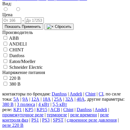
Вид:
Цена
-
Показать
Применить
Сбросить
Производитель
ABB
ANDELI
CHINT
Danfoss
Eaton/Moeller
Schneider Electric
Напряжение питания
220 В
380 В
контакторы по брендам:
Danfoss
|
Andeli
|
Chint
|
CI
, по силе
тока:
5А
|
9А
|
12А
|
18А
|
25А
|
32А
|
40А
, другие параметры:
380 В
|
3 полюса
|
4 кВт
|
5,5 кВт
реле:
KP1
|
KP5
|
KP15
|
ACB
|
Chint
|
Danfoss
|
Andeli
|
промежуточное реле
|
термореле
|
реле времени
|
реле
контроля фаз
|
PS1
|
PS3
|
SPST
|
сдвоенное реле давления
|
реле 220 В