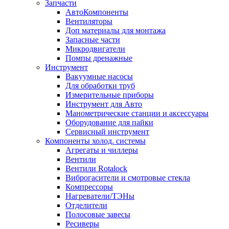
Запчасти
АвтоКомпоненты
Вентиляторы
Доп материалы для монтажа
Запасные части
Микродвигатели
Помпы дренажные
Инструмент
Вакуумные насосы
Для обработки труб
Измерительные приборы
Инструмент для Авто
Манометрические станции и аксессуары
Оборудование для пайки
Сервисный инструмент
Компоненты холод. системы
Агрегаты и чиллеры
Вентили
Вентили Rotalock
Виброгасители и смотровые стекла
Компрессоры
Нагреватели/ТЭНы
Отделители
Полосовые завесы
Ресиверы