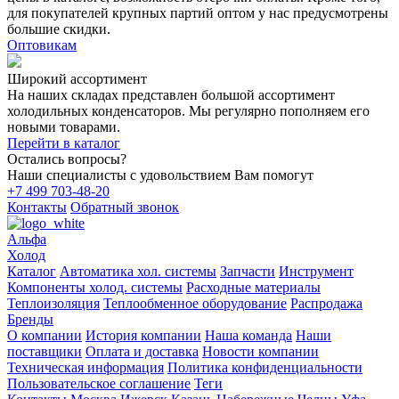
для покупателей крупных партий оптом у нас предусмотрены
большие скидки.
Оптовикам
Широкий ассортимент
На наших складах представлен большой ассортимент
холодильных конденсаторов. Мы регулярно пополняем его
новыми товарами.
Перейти в каталог
Остались вопросы?
Наши специалисты с удовольствием Вам помогут
+7 499 703-48-20
Контакты
Обратный звонок
Альфа
Холод
Каталог
Автоматика хол. системы
Запчасти
Инструмент
Компоненты холод. системы
Расходные материалы
Теплоизоляция
Теплообменное оборудование
Распродажа
Бренды
О компании
История компании
Наша команда
Наши
поставщики
Оплата и доставка
Новости компании
Техническая информация
Политика конфиденциальности
Пользовательское соглашение
Теги