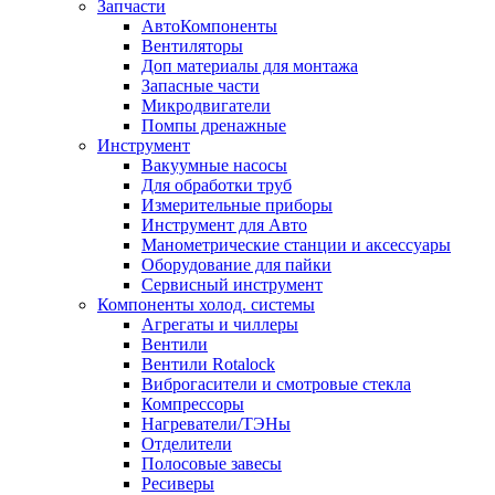
Запчасти
АвтоКомпоненты
Вентиляторы
Доп материалы для монтажа
Запасные части
Микродвигатели
Помпы дренажные
Инструмент
Вакуумные насосы
Для обработки труб
Измерительные приборы
Инструмент для Авто
Манометрические станции и аксессуары
Оборудование для пайки
Сервисный инструмент
Компоненты холод. системы
Агрегаты и чиллеры
Вентили
Вентили Rotalock
Виброгасители и смотровые стекла
Компрессоры
Нагреватели/ТЭНы
Отделители
Полосовые завесы
Ресиверы