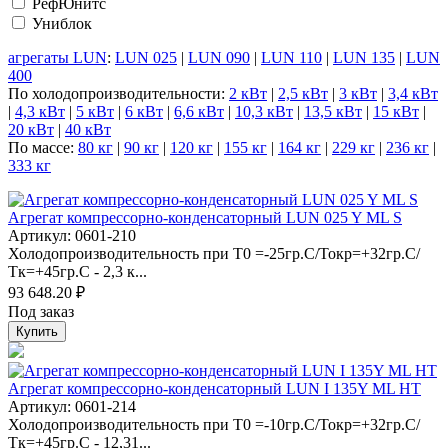
РефЮнитс
Униблок
агрегаты LUN
:
LUN 025
|
LUN 090
|
LUN 110
|
LUN 135
|
LUN
400
По холодопроизводительности:
2 кВт
|
2,5 кВт
|
3 кВт
|
3,4 кВт
|
4,3 кВт
|
5 кВт
|
6 кВт
|
6,6 кВт
|
10,3 кВт
|
13,5 кВт
|
15 кВт
|
20 кВт
|
40 кВт
По массе:
80 кг
|
90 кг
|
120 кг
|
155 кг
|
164 кг
|
229 кг
|
236 кг
|
333 кг
Агрегат компрессорно-конденсаторный LUN 025 Y ML S
Артикул: 0601-210
Холодопроизводительность при Т0 =-25гр.С/Токр=+32гр.С/
Тк=+45гр.С - 2,3 к...
93 648.20 ₽
Под заказ
Купить
Агрегат компрессорно-конденсаторный LUN I 135Y ML HT
Артикул: 0601-214
Холодопроизводительность при Т0 =-10гр.С/Токр=+32гр.С/
Тк=+45гр.С - 12,31...