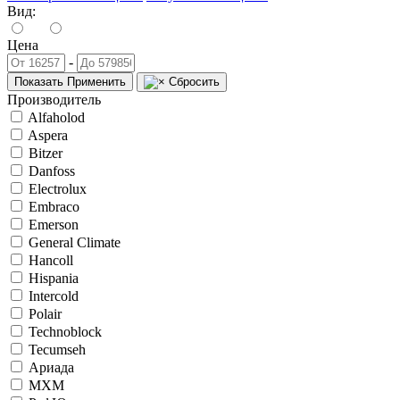
Вид:
Цена
-
Показать
Применить
Сбросить
Производитель
Alfaholod
Aspera
Bitzer
Danfoss
Electrolux
Embraco
Emerson
General Climate
Hancoll
Hispania
Intercold
Polair
Technoblock
Tecumseh
Ариада
МХМ