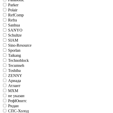
Parker
Polair
RefComp
Refra
Sanhua
SANYO
Schultze
SIAM
Sino-Resource
Sporlan
Taikang
Technoblock
Tecumseh
Toshiba
ZENNY
Ариада
Атлант
МХМ
не указан
РефЮнитс
Ридан
СПС-Холод