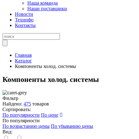
Наша команда
Наши поставщики
Новости
Техинфо
Контакты
Главная
Каталог
Компоненты холод. системы
Компоненты холод. системы
Фильтр
Найдено:
475
товаров
Сортировать:
По популярности
По цене
По популярности
По возрастанию цены
По убыванию цены
Вид: