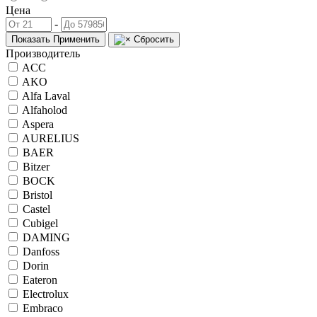
Цена
-
Показать
Применить
Сбросить
Производитель
ACC
AKO
Alfa Laval
Alfaholod
Aspera
AURELIUS
BAER
Bitzer
BOCK
Bristol
Castel
Cubigel
DAMING
Danfoss
Dorin
Eateron
Electrolux
Embraco