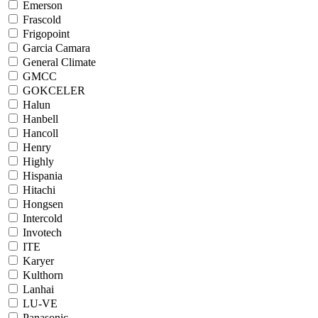
Emerson
Frascold
Frigopoint
Garcia Camara
General Climate
GMCC
GOKCELER
Halun
Hanbell
Hancoll
Henry
Highly
Hispania
Hitachi
Hongsen
Intercold
Invotech
ITE
Karyer
Kulthorn
Lanhai
LU-VE
Panasonic