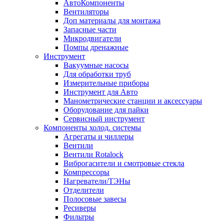
АвтоКомпоненты
Вентиляторы
Доп материалы для монтажа
Запасные части
Микродвигатели
Помпы дренажные
Инструмент
Вакуумные насосы
Для обработки труб
Измерительные приборы
Инструмент для Авто
Манометрические станции и аксессуары
Оборудование для пайки
Сервисный инструмент
Компоненты холод. системы
Агрегаты и чиллеры
Вентили
Вентили Rotalock
Виброгасители и смотровые стекла
Компрессоры
Нагреватели/ТЭНы
Отделители
Полосовые завесы
Ресиверы
Фильтры