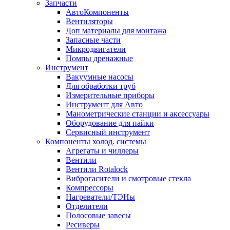
Запчасти
АвтоКомпоненты
Вентиляторы
Доп материалы для монтажа
Запасные части
Микродвигатели
Помпы дренажные
Инструмент
Вакуумные насосы
Для обработки труб
Измерительные приборы
Инструмент для Авто
Манометрические станции и аксессуары
Оборудование для пайки
Сервисный инструмент
Компоненты холод. системы
Агрегаты и чиллеры
Вентили
Вентили Rotalock
Виброгасители и смотровые стекла
Компрессоры
Нагреватели/ТЭНы
Отделители
Полосовые завесы
Ресиверы