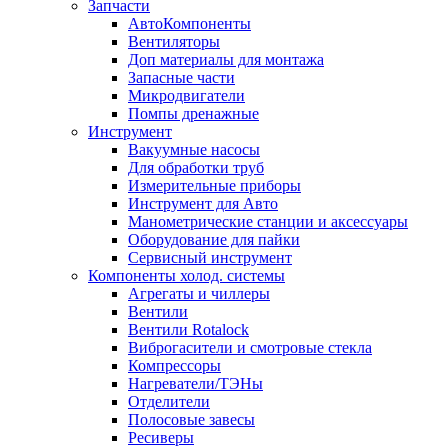
Запчасти
АвтоКомпоненты
Вентиляторы
Доп материалы для монтажа
Запасные части
Микродвигатели
Помпы дренажные
Инструмент
Вакуумные насосы
Для обработки труб
Измерительные приборы
Инструмент для Авто
Манометрические станции и аксессуары
Оборудование для пайки
Сервисный инструмент
Компоненты холод. системы
Агрегаты и чиллеры
Вентили
Вентили Rotalock
Виброгасители и смотровые стекла
Компрессоры
Нагреватели/ТЭНы
Отделители
Полосовые завесы
Ресиверы