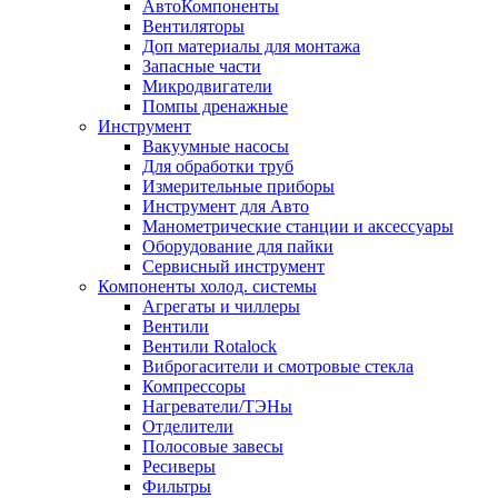
АвтоКомпоненты
Вентиляторы
Доп материалы для монтажа
Запасные части
Микродвигатели
Помпы дренажные
Инструмент
Вакуумные насосы
Для обработки труб
Измерительные приборы
Инструмент для Авто
Манометрические станции и аксессуары
Оборудование для пайки
Сервисный инструмент
Компоненты холод. системы
Агрегаты и чиллеры
Вентили
Вентили Rotalock
Виброгасители и смотровые стекла
Компрессоры
Нагреватели/ТЭНы
Отделители
Полосовые завесы
Ресиверы
Фильтры