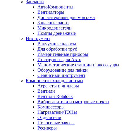
Запчасти
АвтоКомпоненты
Вентиляторы
Доп материалы для монтажа
Запасные части
Микродвигатели
Помпы дренажные
Инструмент
Вакуумные насосы
Для обработки труб
Измерительные приборы
Инструмент для Авто
Манометрические станции и аксессуары
Оборудование для пайки
Сервисный инструмент
Компоненты холод. системы
Агрегаты и чиллеры
Вентили
Вентили Rotalock
Виброгасители и смотровые стекла
Компрессоры
Нагреватели/ТЭНы
Отделители
Полосовые завесы
Ресиверы