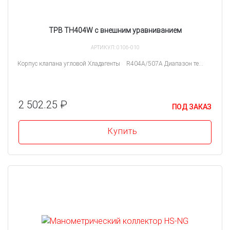
ТРВ TH404W с внешним уравниванием
АРТИКУЛ: 0106-010
Корпус клапана угловой Хладагенты R404A/507А Диапазон те...
2 502.25 ₽
ПОД ЗАКАЗ
Купить