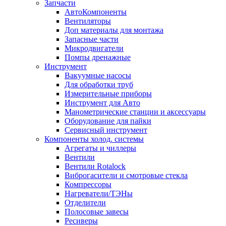
Запчасти
АвтоКомпоненты
Вентиляторы
Доп материалы для монтажа
Запасные части
Микродвигатели
Помпы дренажные
Инструмент
Вакуумные насосы
Для обработки труб
Измерительные приборы
Инструмент для Авто
Манометрические станции и аксессуары
Оборудование для пайки
Сервисный инструмент
Компоненты холод. системы
Агрегаты и чиллеры
Вентили
Вентили Rotalock
Виброгасители и смотровые стекла
Компрессоры
Нагреватели/ТЭНы
Отделители
Полосовые завесы
Ресиверы