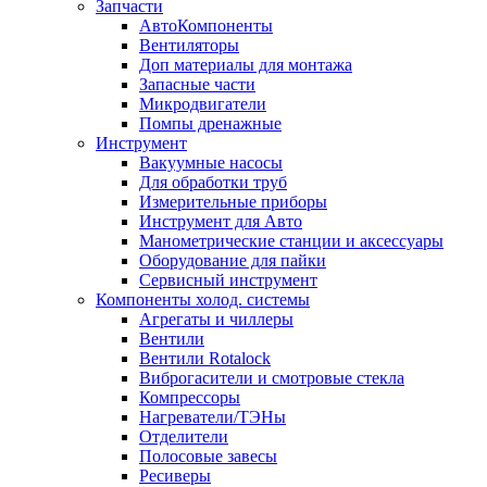
Запчасти
АвтоКомпоненты
Вентиляторы
Доп материалы для монтажа
Запасные части
Микродвигатели
Помпы дренажные
Инструмент
Вакуумные насосы
Для обработки труб
Измерительные приборы
Инструмент для Авто
Манометрические станции и аксессуары
Оборудование для пайки
Сервисный инструмент
Компоненты холод. системы
Агрегаты и чиллеры
Вентили
Вентили Rotalock
Виброгасители и смотровые стекла
Компрессоры
Нагреватели/ТЭНы
Отделители
Полосовые завесы
Ресиверы