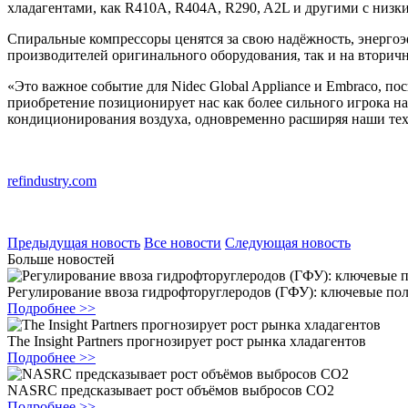
хладагентами, как R410A, R404A, R290, A2L и другими с низк
Спиральные компрессоры ценятся за свою надёжность, энерго
производителей оригинального оборудования, так и на втори
«Это важное событие для Nidec Global Appliance и Embraco, по
приобретение позиционирует нас как более сильного игрока н
кондиционирования воздуха, одновременно расширяя наши те
refindustry.com
Предыдущая новость
Все новости
Следующая новость
Больше новостей
Регулирование ввоза гидрофторуглеродов (ГФУ): ключевые по
Подробнее >>
The Insight Partners прогнозирует рост рынка хладагентов
Подробнее >>
NASRC предсказывает рост объёмов выбросов CO2
Подробнее >>