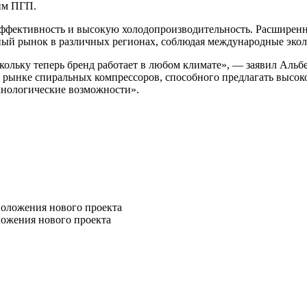
им ПГП.
эффективность и высокую холодопроизводительность. Расширен
чный рынок в различных регионах, соблюдая международные эко
скольку теперь бренд работает в любом климате», — заявил Альбе
а рынке спиральных компрессоров, способного предлагать высо
хнологические возможности».
ложения нового проекта