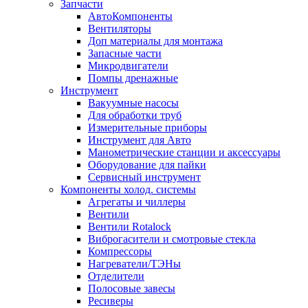
Запчасти
АвтоКомпоненты
Вентиляторы
Доп материалы для монтажа
Запасные части
Микродвигатели
Помпы дренажные
Инструмент
Вакуумные насосы
Для обработки труб
Измерительные приборы
Инструмент для Авто
Манометрические станции и аксессуары
Оборудование для пайки
Сервисный инструмент
Компоненты холод. системы
Агрегаты и чиллеры
Вентили
Вентили Rotalock
Виброгасители и смотровые стекла
Компрессоры
Нагреватели/ТЭНы
Отделители
Полосовые завесы
Ресиверы