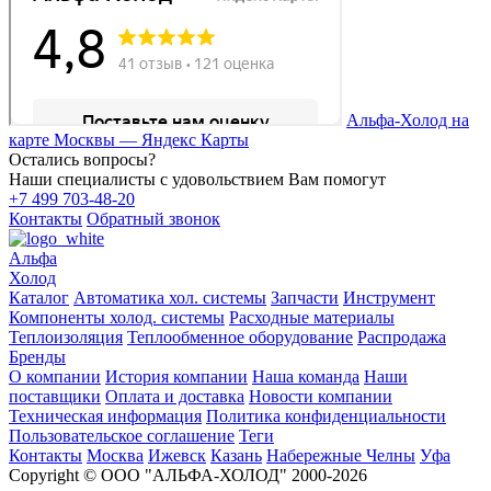
Альфа-Холод на
карте Москвы — Яндекс Карты
Остались вопросы?
Наши специалисты с удовольствием Вам помогут
+7 499 703-48-20
Контакты
Обратный звонок
Альфа
Холод
Каталог
Автоматика хол. системы
Запчасти
Инструмент
Компоненты холод. системы
Расходные материалы
Теплоизоляция
Теплообменное оборудование
Распродажа
Бренды
О компании
История компании
Наша команда
Наши
поставщики
Оплата и доставка
Новости компании
Техническая информация
Политика конфиденциальности
Пользовательское соглашение
Теги
Контакты
Москва
Ижевск
Казань
Набережные Челны
Уфа
Copyright © ООО "АЛЬФА-ХОЛОД" 2000-2026