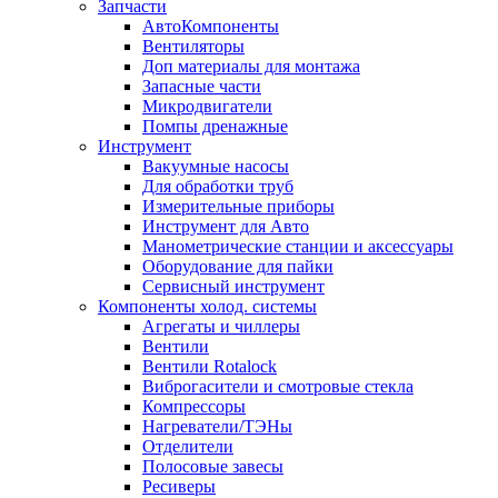
Запчасти
АвтоКомпоненты
Вентиляторы
Доп материалы для монтажа
Запасные части
Микродвигатели
Помпы дренажные
Инструмент
Вакуумные насосы
Для обработки труб
Измерительные приборы
Инструмент для Авто
Манометрические станции и аксессуары
Оборудование для пайки
Сервисный инструмент
Компоненты холод. системы
Агрегаты и чиллеры
Вентили
Вентили Rotalock
Виброгасители и смотровые стекла
Компрессоры
Нагреватели/ТЭНы
Отделители
Полосовые завесы
Ресиверы