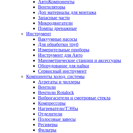
АвтоКомпоненты
Вентиляторы
Доп материалы для монтажа
Запасные части
Микродвигатели
Помпы дренажные
Инструмент
Вакуумные насосы
Для обработки труб
Измерительные приборы
Инструмент для Авто
Манометрические станции и аксессуары
Оборудование для пайки
Сервисный инструмент
Компоненты холод. системы
Агрегаты и чиллеры
Вентили
Вентили Rotalock
Виброгасители и смотровые стекла
Компрессоры
Нагреватели/ТЭНы
Отделители
Полосовые завесы
Ресиверы
Фильтры