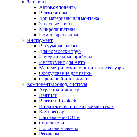
Запчасти
АвтоКомпоненты
Вентиляторы
Доп материалы для монтажа
Запасные части
Микродвигатели
Помпы дренажные
Инструмент
Вакуумные насосы
Для обработки труб
Измерительные приборы
Инструмент для Авто
Манометрические станции и аксессуары
Оборудование для пайки
Сервисный инструмент
Компоненты холод. системы
Агрегаты и чиллеры
Вентили
Вентили Rotalock
Виброгасители и смотровые стекла
Компрессоры
Нагреватели/ТЭНы
Отделители
Полосовые завесы
Ресиверы