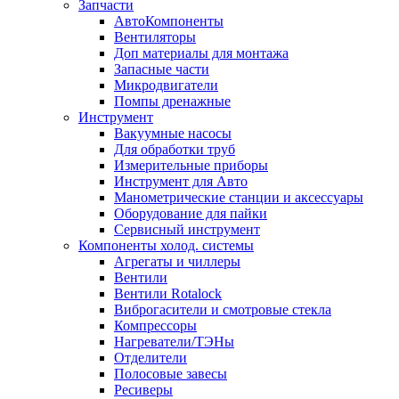
Запчасти
АвтоКомпоненты
Вентиляторы
Доп материалы для монтажа
Запасные части
Микродвигатели
Помпы дренажные
Инструмент
Вакуумные насосы
Для обработки труб
Измерительные приборы
Инструмент для Авто
Манометрические станции и аксессуары
Оборудование для пайки
Сервисный инструмент
Компоненты холод. системы
Агрегаты и чиллеры
Вентили
Вентили Rotalock
Виброгасители и смотровые стекла
Компрессоры
Нагреватели/ТЭНы
Отделители
Полосовые завесы
Ресиверы