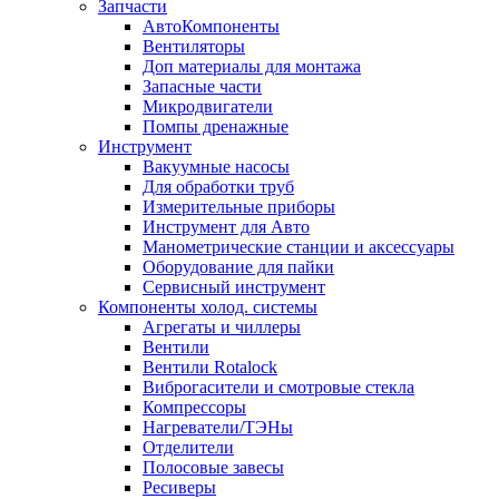
Запчасти
АвтоКомпоненты
Вентиляторы
Доп материалы для монтажа
Запасные части
Микродвигатели
Помпы дренажные
Инструмент
Вакуумные насосы
Для обработки труб
Измерительные приборы
Инструмент для Авто
Манометрические станции и аксессуары
Оборудование для пайки
Сервисный инструмент
Компоненты холод. системы
Агрегаты и чиллеры
Вентили
Вентили Rotalock
Виброгасители и смотровые стекла
Компрессоры
Нагреватели/ТЭНы
Отделители
Полосовые завесы
Ресиверы