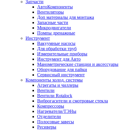
Запчасти
АвтоКомпоненты
Вентиляторы
Доп материалы для монтажа
Запасные части
Микродвигатели
Помпы дренажные
Инструмент
Вакуумные насосы
Для обработки труб
Измерительные приборы
Инструмент для Авто
Манометрические станции и аксессуары
Оборудование для пайки
Сервисный инструмент
Компоненты холод. системы
Агрегаты и чиллеры
Вентили
Вентили Rotalock
Виброгасители и смотровые стекла
Компрессоры
Нагреватели/ТЭНы
Отделители
Полосовые завесы
Ресиверы