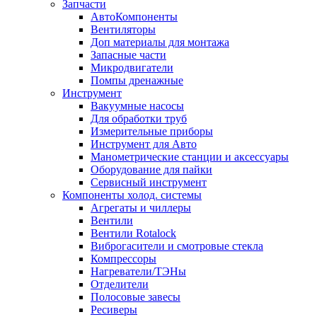
Запчасти
АвтоКомпоненты
Вентиляторы
Доп материалы для монтажа
Запасные части
Микродвигатели
Помпы дренажные
Инструмент
Вакуумные насосы
Для обработки труб
Измерительные приборы
Инструмент для Авто
Манометрические станции и аксессуары
Оборудование для пайки
Сервисный инструмент
Компоненты холод. системы
Агрегаты и чиллеры
Вентили
Вентили Rotalock
Виброгасители и смотровые стекла
Компрессоры
Нагреватели/ТЭНы
Отделители
Полосовые завесы
Ресиверы