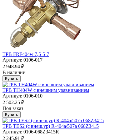
ТРВ FRF404w 7,5-5-7
Артикул: 0106-017
2 948.94 ₽
В наличии
Купить
ТРВ TH404W с внешним уравниванием
Артикул: 0106-010
2 502.25 ₽
Под заказ
Купить
ТРВ TES2 (с внеш.ур) R-404a/507а 068Z3415
Артикул: 0106-068Z3415R
2 245.91 ₽