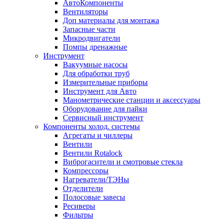
АвтоКомпоненты
Вентиляторы
Доп материалы для монтажа
Запасные части
Микродвигатели
Помпы дренажные
Инструмент
Вакуумные насосы
Для обработки труб
Измерительные приборы
Инструмент для Авто
Манометрические станции и аксессуары
Оборудование для пайки
Сервисный инструмент
Компоненты холод. системы
Агрегаты и чиллеры
Вентили
Вентили Rotalock
Виброгасители и смотровые стекла
Компрессоры
Нагреватели/ТЭНы
Отделители
Полосовые завесы
Ресиверы
Фильтры