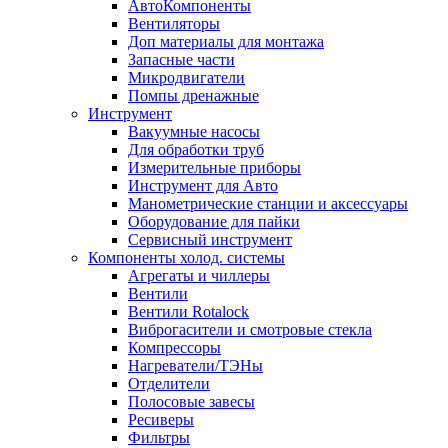
АвтоКомпоненты
Вентиляторы
Доп материалы для монтажа
Запасные части
Микродвигатели
Помпы дренажные
Инструмент
Вакуумные насосы
Для обработки труб
Измерительные приборы
Инструмент для Авто
Манометрические станции и аксессуары
Оборудование для пайки
Сервисный инструмент
Компоненты холод. системы
Агрегаты и чиллеры
Вентили
Вентили Rotalock
Виброгасители и смотровые стекла
Компрессоры
Нагреватели/ТЭНы
Отделители
Полосовые завесы
Ресиверы
Фильтры