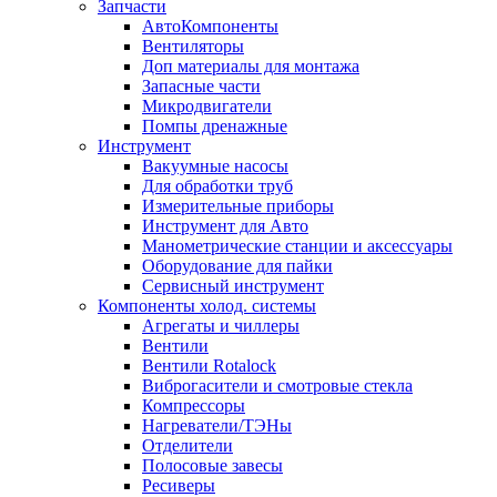
Запчасти
АвтоКомпоненты
Вентиляторы
Доп материалы для монтажа
Запасные части
Микродвигатели
Помпы дренажные
Инструмент
Вакуумные насосы
Для обработки труб
Измерительные приборы
Инструмент для Авто
Манометрические станции и аксессуары
Оборудование для пайки
Сервисный инструмент
Компоненты холод. системы
Агрегаты и чиллеры
Вентили
Вентили Rotalock
Виброгасители и смотровые стекла
Компрессоры
Нагреватели/ТЭНы
Отделители
Полосовые завесы
Ресиверы