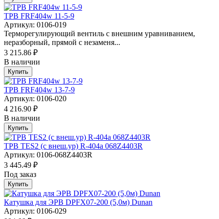
ТРВ FRF404w 11-5-9
Артикул: 0106-019
Терморегулирующий вентиль с внешним уравниванием,
неразборный, прямой с незаменя...
3 215.86 ₽
В наличии
Купить
ТРВ FRF404w 13-7-9
Артикул: 0106-020
4 216.90 ₽
В наличии
Купить
ТРВ TES2 (с внеш.ур) R-404a 068Z4403R
Артикул: 0106-068Z4403R
3 445.49 ₽
Под заказ
Купить
Катушка для ЭРВ DPFX07-200 (5,0м) Dunan
Артикул: 0106-029