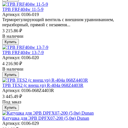
ТРВ FRF404w 11-5-9
Артикул: 0106-019
Терморегулирующий вентиль с внешним уравниванием,
неразборный, прямой с незаменя...
3 215.86 ₽
В наличии
Купить
ТРВ FRF404w 13-7-9
Артикул: 0106-020
4 216.90 ₽
В наличии
Купить
ТРВ TES2 (с внеш.ур) R-404a 068Z4403R
Артикул: 0106-068Z4403R
3 445.49 ₽
Под заказ
Купить
Катушка для ЭРВ DPFX07-200 (5,0м) Dunan
Артикул: 0106-029