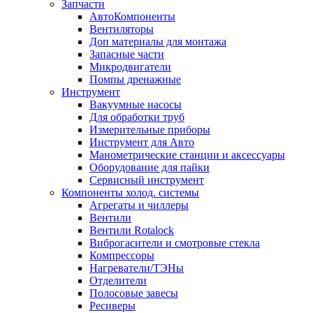
Запчасти
АвтоКомпоненты
Вентиляторы
Доп материалы для монтажа
Запасные части
Микродвигатели
Помпы дренажные
Инструмент
Вакуумные насосы
Для обработки труб
Измерительные приборы
Инструмент для Авто
Манометрические станции и аксессуары
Оборудование для пайки
Сервисный инструмент
Компоненты холод. системы
Агрегаты и чиллеры
Вентили
Вентили Rotalock
Виброгасители и смотровые стекла
Компрессоры
Нагреватели/ТЭНы
Отделители
Полосовые завесы
Ресиверы