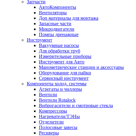
Запчасти
АвтоКомпоненты
Вентиляторы
Доп материалы для монтажа
Запасные части
Микродвигатели
Помпы дренажные
Инструмент
Вакуумные насосы
Для обработки труб
Измерительные приборы
Инструмент для Авто
Манометрические станции и аксессуары
Оборудование для пайки
Сервисный инструмент
Компоненты холод. системы
Агрегаты и чиллеры
Вентили
Вентили Rotalock
Виброгасители и смотровые стекла
Компрессоры
Нагреватели/ТЭНы
Отделители
Полосовые завесы
Ресиверы