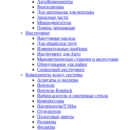
АвтоКомпоненты
Вентиляторы
Доп материалы для монтажа
Запасные части
Микродвигатели
Помпы дренажные
Инструмент
Вакуумные насосы
Для обработки труб
Измерительные приборы
Инструмент для Авто
Манометрические станции и аксессуары
Оборудование для пайки
Сервисный инструмент
Компоненты холод. системы
Агрегаты и чиллеры
Вентили
Вентили Rotalock
Виброгасители и смотровые стекла
Компрессоры
Нагреватели/ТЭНы
Отделители
Полосовые завесы
Ресиверы
Фильтры