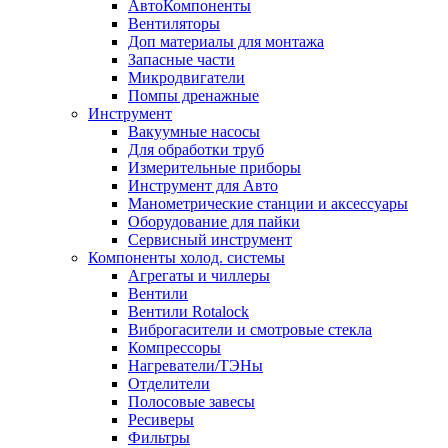
АвтоКомпоненты
Вентиляторы
Доп материалы для монтажа
Запасные части
Микродвигатели
Помпы дренажные
Инструмент
Вакуумные насосы
Для обработки труб
Измерительные приборы
Инструмент для Авто
Манометрические станции и аксессуары
Оборудование для пайки
Сервисный инструмент
Компоненты холод. системы
Агрегаты и чиллеры
Вентили
Вентили Rotalock
Виброгасители и смотровые стекла
Компрессоры
Нагреватели/ТЭНы
Отделители
Полосовые завесы
Ресиверы
Фильтры