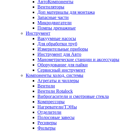
АвтоКомпоненты
Вентиляторы
Доп материалы для монтажа
Запасные части
Микродвигатели
Помпы дренажные
Инструмент
Вакуумные насосы
Для обработки труб
Измерительные приборы
Инструмент для Авто
Манометрические станции и аксессуары
Оборудование для пайки
Сервисный инструмент
Компоненты холод. системы
Агрегаты и чиллеры
Вентили
Вентили Rotalock
Виброгасители и смотровые стекла
Компрессоры
Нагреватели/ТЭНы
Отделители
Полосовые завесы
Ресиверы
Фильтры