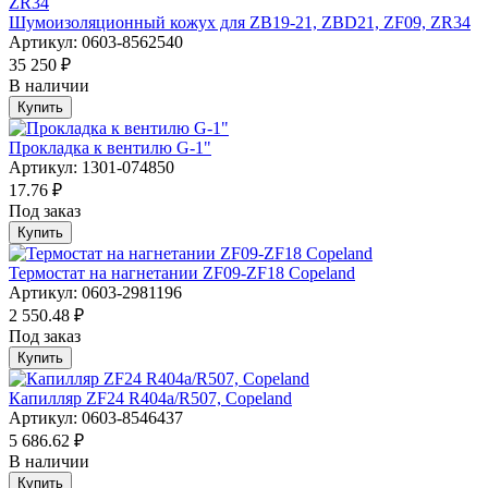
Шумоизоляционный кожух для ZB19-21, ZBD21, ZF09, ZR34
Артикул: 0603-8562540
35 250 ₽
В наличии
Купить
Прокладка к вентилю G-1"
Артикул: 1301-074850
17.76 ₽
Под заказ
Купить
Термостат на нагнетании ZF09-ZF18 Copeland
Артикул: 0603-2981196
2 550.48 ₽
Под заказ
Купить
Капилляр ZF24 R404a/R507, Copeland
Артикул: 0603-8546437
5 686.62 ₽
В наличии
Купить