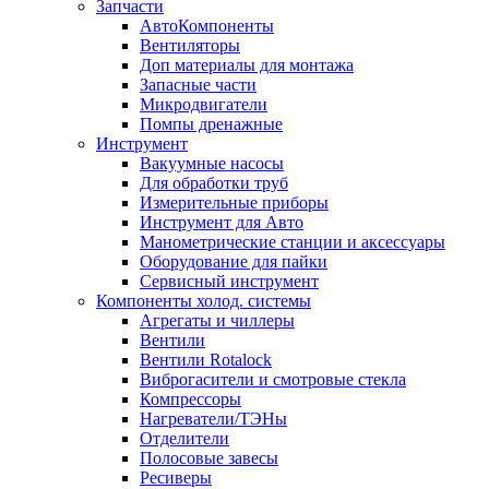
Запчасти
АвтоКомпоненты
Вентиляторы
Доп материалы для монтажа
Запасные части
Микродвигатели
Помпы дренажные
Инструмент
Вакуумные насосы
Для обработки труб
Измерительные приборы
Инструмент для Авто
Манометрические станции и аксессуары
Оборудование для пайки
Сервисный инструмент
Компоненты холод. системы
Агрегаты и чиллеры
Вентили
Вентили Rotalock
Виброгасители и смотровые стекла
Компрессоры
Нагреватели/ТЭНы
Отделители
Полосовые завесы
Ресиверы