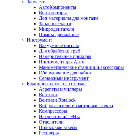
Запчасти
АвтоКомпоненты
Вентиляторы
Доп материалы для монтажа
Запасные части
Микродвигатели
Помпы дренажные
Инструмент
Вакуумные насосы
Для обработки труб
Измерительные приборы
Инструмент для Авто
Манометрические станции и аксессуары
Оборудование для пайки
Сервисный инструмент
Компоненты холод. системы
Агрегаты и чиллеры
Вентили
Вентили Rotalock
Виброгасители и смотровые стекла
Компрессоры
Нагреватели/ТЭНы
Отделители
Полосовые завесы
Ресиверы