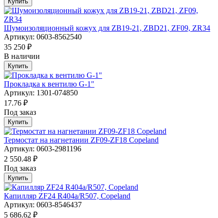
Купить
Шумоизоляционный кожух для ZB19-21, ZBD21, ZF09, ZR34
Артикул: 0603-8562540
35 250 ₽
В наличии
Купить
Прокладка к вентилю G-1"
Артикул: 1301-074850
17.76 ₽
Под заказ
Купить
Термостат на нагнетании ZF09-ZF18 Copeland
Артикул: 0603-2981196
2 550.48 ₽
Под заказ
Купить
Капилляр ZF24 R404a/R507, Copeland
Артикул: 0603-8546437
5 686.62 ₽