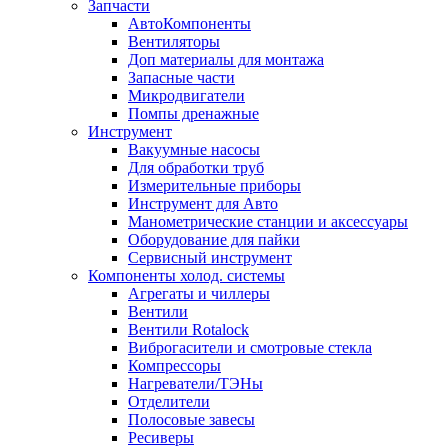
Запчасти
АвтоКомпоненты
Вентиляторы
Доп материалы для монтажа
Запасные части
Микродвигатели
Помпы дренажные
Инструмент
Вакуумные насосы
Для обработки труб
Измерительные приборы
Инструмент для Авто
Манометрические станции и аксессуары
Оборудование для пайки
Сервисный инструмент
Компоненты холод. системы
Агрегаты и чиллеры
Вентили
Вентили Rotalock
Виброгасители и смотровые стекла
Компрессоры
Нагреватели/ТЭНы
Отделители
Полосовые завесы
Ресиверы