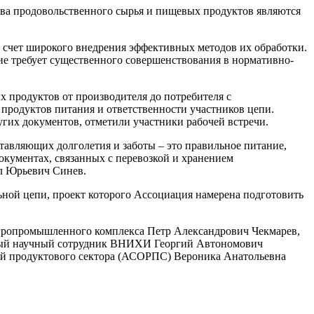
ства продовольственного сырья и пищевых продуктов являются
 счет широкого внедрения эффективных методов их обработки.
е требует существенного совершенствования в нормативно-
 продуктов от производителя до потребителя с
продуктов питания и ответственности участников цепи.
угих документов, отметили участники рабочей встречи.
ставляющих долголетия и заботы – это правильное питание,
окументах, связанных с перевозкой и хранением
л Юрьевич Синев.
ной цепи, проект которого Ассоциация намерена подготовить
гропромышленного комплекса Петр Александрович Чекмарев,
ный научный сотрудник ВНИХИ Георгий Автономович
й продуктового сектора (АСОРПС) Вероника Анатольевна