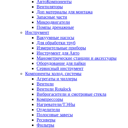
АвтоКомпоненты
Вентиляторы
Доп материалы для монтажа
Запасные части
Микродвигатели
Помпы дренажные
Инструмент
Вакуумные насосы
Для обработки труб
Измерительные приборы
Инструмент для Авто
Манометрические станции и аксессуары
Оборудование для пайки
Сервисный инструмент
Компоненты холод. системы
Агрегаты и чиллеры
Вентили
Вентили Rotalock
Виброгасители и смотровые стекла
Компрессоры
Нагреватели/ТЭНы
Отделители
Полосовые завесы
Ресиверы
Фильтры