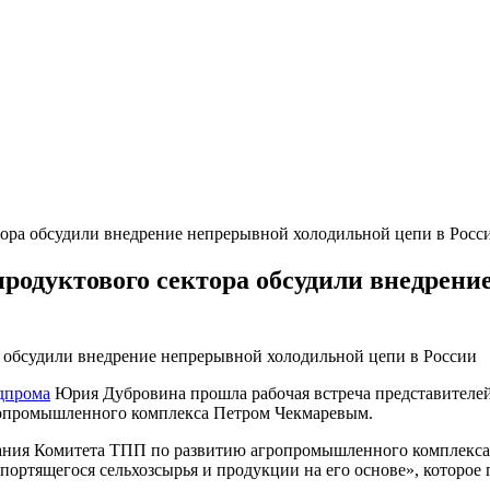
тора обсудили внедрение непрерывной холодильной цепи в Росс
продуктового сектора обсудили внедрени
дпрома
Юрия Дубровина прошла рабочая встреча представителей 
опромышленного комплекса Петром Чекмаревым.
ания Комитета ТПП по развитию агропромышленного комплекса 
портящегося сельхозсырья и продукции на его основе», которое п