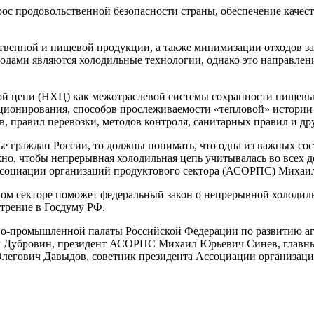
рос продовольственной безопасности страны, обеспечение каче
твенной и пищевой продукции, а также минимизации отходов за
дами являются холодильные технологии, однако это направлени
й цепи (НХЦ) как межотраслевой системы сохранности пищевых
ционирования, способов прослеживаемости «тепловой» истории 
в, правил перевозки, методов контроля, санитарных правил и др
ье граждан России, то должны понимать, что одна из важных со
но, чтобы непрерывная холодильная цепь учитывалась во всех д
Ассоциации организаций продуктового сектора (АСОРПС) Михаи
м секторе поможет федеральный закон о непрерывной холодиль
отрение в Госдуму РФ.
ово-промышленной палаты Российской Федерации по развитию а
ич Дубровин, президент АСОРПС Михаил Юрьевич Синев, глав
егович Давыдов, советник президента Ассоциации организаци