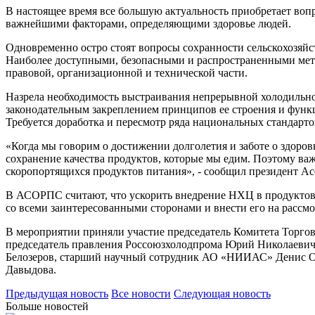
В настоящее время все большую актуальность приобретает воп
важнейшими факторами, определяющими здоровье людей.
Одновременно остро стоят вопросы сохранности сельскохозяйс
Наиболее доступными, безопасными и распространенными мето
правовой, организационной и технической части.
Назрела необходимость выстраивания непрерывной холодильно
законодательным закреплением принципов ее строения и функ
Требуется доработка и пересмотр ряда национальных стандарто
«Когда мы говорим о достижении долголетия и заботе о здоров
сохранение качества продуктов, которые мы едим. Поэтому важ
скоропортящихся продуктов питания», - сообщил президент 
В АСОРПС считают, что ускорить внедрение НХЦ в продуктово
со всеми заинтересованными сторонами и внести его на рассм
В мероприятии приняли участие председатель Комитета Торг
председатель правления Россоюзхолодпрома Юрий Николаев
Белозеров, старший научный сотрудник АО «НИИАС» Денис Ол
Давыдова.
Предыдущая новость
Все новости
Следующая новость
Больше новостей