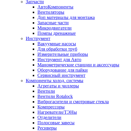
Запчасти
АвтоКомпоненты
Вентиляторы
Доп материалы для монтажа
Запасные части
Микродвигатели
Помпы дренажные
Инструмент
Вакуумные насосы
Для обработки труб
Измерительные приборы
Инструмент для Авто
Манометрические станции и аксессуары
Оборудование для пайки
Сервисный инструмент
Компоненты холод. системы
Агрегаты и чиллеры
Вентили
Вентили Rotalock
Виброгасители и смотровые стекла
Компрессоры
Нагреватели/ТЭНы
Отделители
Полосовые завесы
Ресиверы