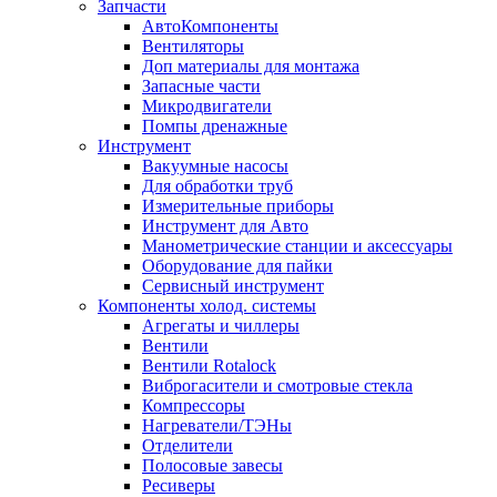
Запчасти
АвтоКомпоненты
Вентиляторы
Доп материалы для монтажа
Запасные части
Микродвигатели
Помпы дренажные
Инструмент
Вакуумные насосы
Для обработки труб
Измерительные приборы
Инструмент для Авто
Манометрические станции и аксессуары
Оборудование для пайки
Сервисный инструмент
Компоненты холод. системы
Агрегаты и чиллеры
Вентили
Вентили Rotalock
Виброгасители и смотровые стекла
Компрессоры
Нагреватели/ТЭНы
Отделители
Полосовые завесы
Ресиверы