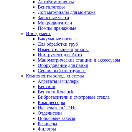
АвтоКомпоненты
Вентиляторы
Доп материалы для монтажа
Запасные части
Микродвигатели
Помпы дренажные
Инструмент
Вакуумные насосы
Для обработки труб
Измерительные приборы
Инструмент для Авто
Манометрические станции и аксессуары
Оборудование для пайки
Сервисный инструмент
Компоненты холод. системы
Агрегаты и чиллеры
Вентили
Вентили Rotalock
Виброгасители и смотровые стекла
Компрессоры
Нагреватели/ТЭНы
Отделители
Полосовые завесы
Ресиверы
Фильтры