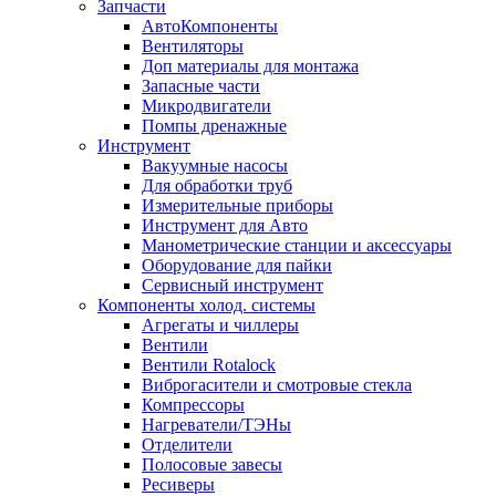
Запчасти
АвтоКомпоненты
Вентиляторы
Доп материалы для монтажа
Запасные части
Микродвигатели
Помпы дренажные
Инструмент
Вакуумные насосы
Для обработки труб
Измерительные приборы
Инструмент для Авто
Манометрические станции и аксессуары
Оборудование для пайки
Сервисный инструмент
Компоненты холод. системы
Агрегаты и чиллеры
Вентили
Вентили Rotalock
Виброгасители и смотровые стекла
Компрессоры
Нагреватели/ТЭНы
Отделители
Полосовые завесы
Ресиверы