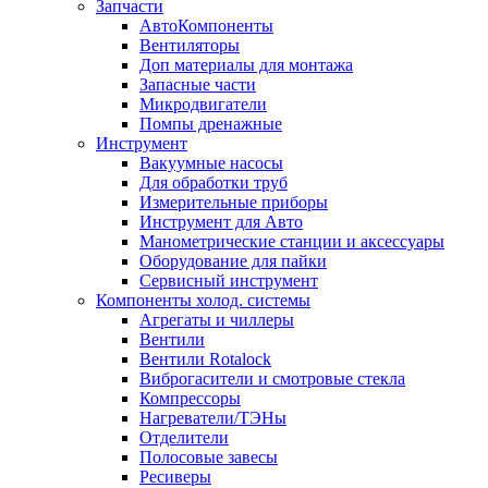
Запчасти
АвтоКомпоненты
Вентиляторы
Доп материалы для монтажа
Запасные части
Микродвигатели
Помпы дренажные
Инструмент
Вакуумные насосы
Для обработки труб
Измерительные приборы
Инструмент для Авто
Манометрические станции и аксессуары
Оборудование для пайки
Сервисный инструмент
Компоненты холод. системы
Агрегаты и чиллеры
Вентили
Вентили Rotalock
Виброгасители и смотровые стекла
Компрессоры
Нагреватели/ТЭНы
Отделители
Полосовые завесы
Ресиверы