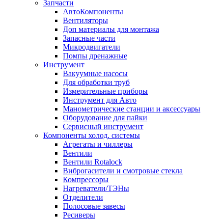
Запчасти
АвтоКомпоненты
Вентиляторы
Доп материалы для монтажа
Запасные части
Микродвигатели
Помпы дренажные
Инструмент
Вакуумные насосы
Для обработки труб
Измерительные приборы
Инструмент для Авто
Манометрические станции и аксессуары
Оборудование для пайки
Сервисный инструмент
Компоненты холод. системы
Агрегаты и чиллеры
Вентили
Вентили Rotalock
Виброгасители и смотровые стекла
Компрессоры
Нагреватели/ТЭНы
Отделители
Полосовые завесы
Ресиверы