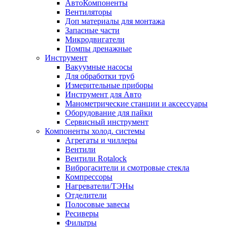
АвтоКомпоненты
Вентиляторы
Доп материалы для монтажа
Запасные части
Микродвигатели
Помпы дренажные
Инструмент
Вакуумные насосы
Для обработки труб
Измерительные приборы
Инструмент для Авто
Манометрические станции и аксессуары
Оборудование для пайки
Сервисный инструмент
Компоненты холод. системы
Агрегаты и чиллеры
Вентили
Вентили Rotalock
Виброгасители и смотровые стекла
Компрессоры
Нагреватели/ТЭНы
Отделители
Полосовые завесы
Ресиверы
Фильтры