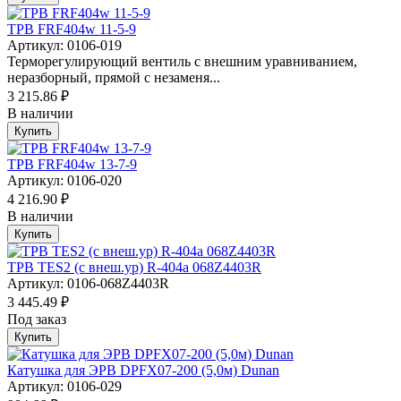
ТРВ FRF404w 11-5-9
Артикул: 0106-019
Терморегулирующий вентиль с внешним уравниванием,
неразборный, прямой с незаменя...
3 215.86 ₽
В наличии
Купить
ТРВ FRF404w 13-7-9
Артикул: 0106-020
4 216.90 ₽
В наличии
Купить
ТРВ TES2 (с внеш.ур) R-404a 068Z4403R
Артикул: 0106-068Z4403R
3 445.49 ₽
Под заказ
Купить
Катушка для ЭРВ DPFX07-200 (5,0м) Dunan
Артикул: 0106-029