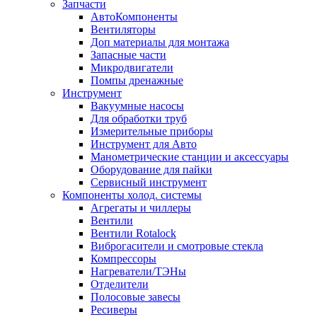
Запчасти
АвтоКомпоненты
Вентиляторы
Доп материалы для монтажа
Запасные части
Микродвигатели
Помпы дренажные
Инструмент
Вакуумные насосы
Для обработки труб
Измерительные приборы
Инструмент для Авто
Манометрические станции и аксессуары
Оборудование для пайки
Сервисный инструмент
Компоненты холод. системы
Агрегаты и чиллеры
Вентили
Вентили Rotalock
Виброгасители и смотровые стекла
Компрессоры
Нагреватели/ТЭНы
Отделители
Полосовые завесы
Ресиверы