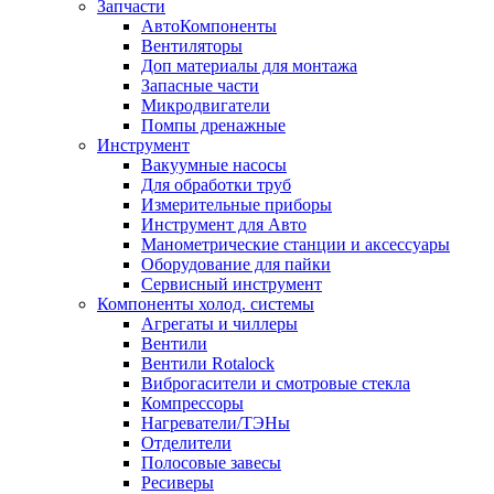
Запчасти
АвтоКомпоненты
Вентиляторы
Доп материалы для монтажа
Запасные части
Микродвигатели
Помпы дренажные
Инструмент
Вакуумные насосы
Для обработки труб
Измерительные приборы
Инструмент для Авто
Манометрические станции и аксессуары
Оборудование для пайки
Сервисный инструмент
Компоненты холод. системы
Агрегаты и чиллеры
Вентили
Вентили Rotalock
Виброгасители и смотровые стекла
Компрессоры
Нагреватели/ТЭНы
Отделители
Полосовые завесы
Ресиверы