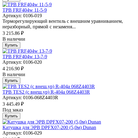
ТРВ FRF404w 11-5-9
Артикул: 0106-019
Терморегулирующий вентиль с внешним уравниванием,
неразборный, прямой с незаменя...
3 215.86 ₽
В наличии
Купить
ТРВ FRF404w 13-7-9
Артикул: 0106-020
4 216.90 ₽
В наличии
Купить
ТРВ TES2 (с внеш.ур) R-404a 068Z4403R
Артикул: 0106-068Z4403R
3 445.49 ₽
Под заказ
Купить
Катушка для ЭРВ DPFX07-200 (5,0м) Dunan
Артикул: 0106-029