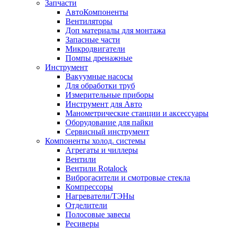
Запчасти
АвтоКомпоненты
Вентиляторы
Доп материалы для монтажа
Запасные части
Микродвигатели
Помпы дренажные
Инструмент
Вакуумные насосы
Для обработки труб
Измерительные приборы
Инструмент для Авто
Манометрические станции и аксессуары
Оборудование для пайки
Сервисный инструмент
Компоненты холод. системы
Агрегаты и чиллеры
Вентили
Вентили Rotalock
Виброгасители и смотровые стекла
Компрессоры
Нагреватели/ТЭНы
Отделители
Полосовые завесы
Ресиверы